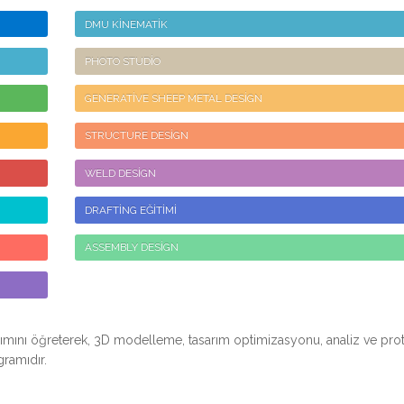
DMU KİNEMATİK
PHOTO STUDİO
GENERATİVE SHEEP METAL DESİGN
STRUCTURE DESİGN
WELD DESİGN
DRAFTİNG EĞİTİMİ
ASSEMBLY DESİGN
ımını öğreterek, 3D modelleme, tasarım optimizasyonu, analiz ve prot
gramıdır.