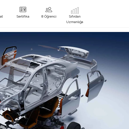
at
Sertifika
8 Öğrenci
Sıfırdan
Uzmanlığa