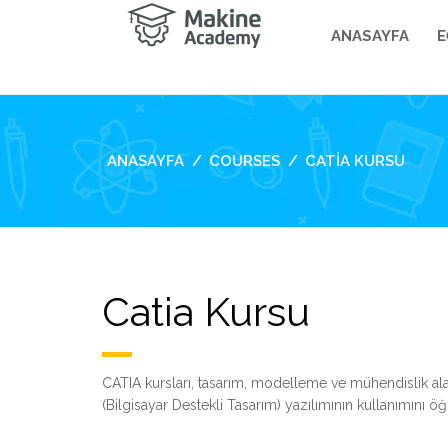
ANASAYFA
E
ANASAYFA
COURSES
CATIA KURSU
Catia Kursu
CATIA kursları, tasarım, modelleme ve mühendislik al
(Bilgisayar Destekli Tasarım) yazılımının kullanımını ö