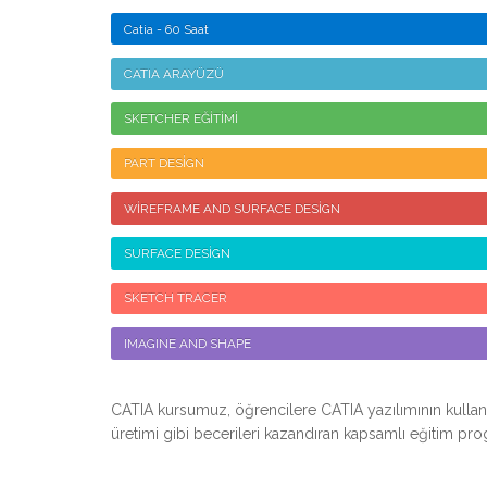
Catia - 60 Saat
CATIA ARAYÜZÜ
SKETCHER EĞİTİMİ
PART DESİGN
WİREFRAME AND SURFACE DESİGN
SURFACE DESİGN
SKETCH TRACER
IMAGINE AND SHAPE
CATIA kursumuz, öğrencilere CATIA yazılımının kullan
üretimi gibi becerileri kazandıran kapsamlı eğitim pro