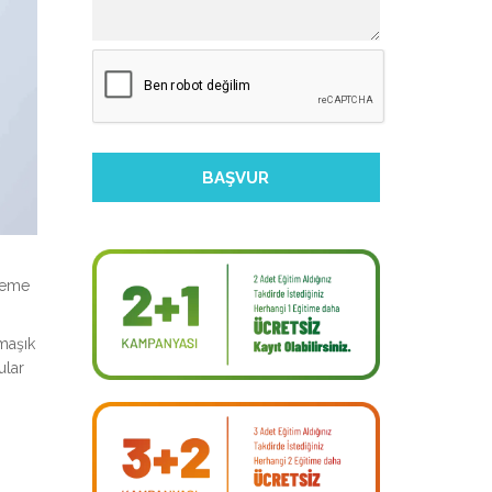
lleme
maşık
ular