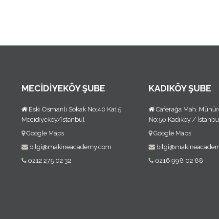
MECİDİYEKÖY ŞUBE
KADIKÖY ŞUBE
Eski Osmanlı Sokak No:40 Kat:5
Caferağa Mah. Mühür
Mecidiyeköy/İstanbul
No:50 Kadıköy / İstanbu
Google Maps
Google Maps
bilgi@makineacademy.com
bilgi@makineacade
0212 275 02 32
0216 998 02 88